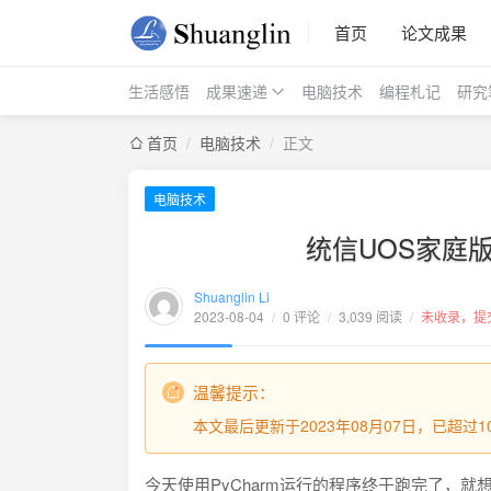
首页
论文成果
生活感悟
成果速递
电脑技术
编程札记
研究
首页
/
电脑技术
/
正文
电脑技术
统信UOS家庭版下
Shuanglin Li
2023-08-04
/
0 评论
/
3,039 阅读
/
未收录，提
温馨提示：
本文最后更新于2023年08月07日，已超
今天使用PyCharm运行的程序终于跑完了，就想