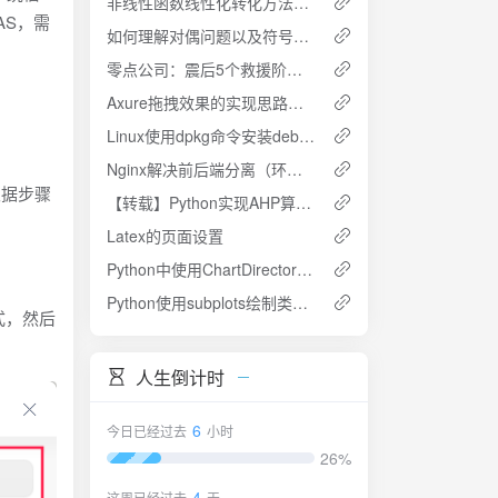
非线性函数线性化转化方法（乘积式）
AS，需
如何理解对偶问题以及符号替换
零点公司：震后5个救援阶段的灾民需求特点
Axure拖拽效果的实现思路及方法
Linux使用dpkg命令安装deb软件包
Nginx解决前后端分离（环境部署配置）
根据步骤
【转载】Python实现AHP算法的方法实例（层次分析法）
Latex的页面设置
Python中使用ChartDirector制作图形
Python使用subplots绘制类似金字塔图
式，然后
人生倒计时
6
今日已经过去
小时
26%
4
这周已经过去
天