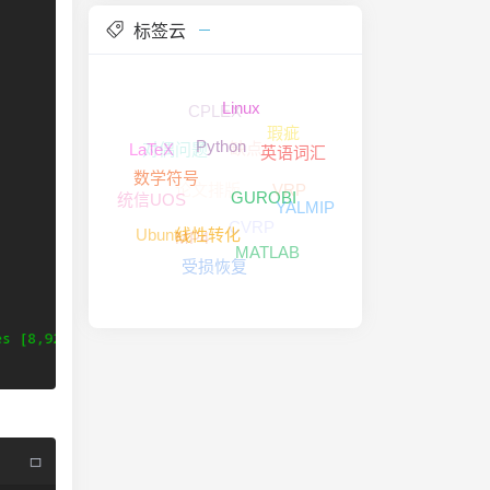
您所研究的物流相关度很高，今天
标签云
是有幸读到了您关于变量乘积线性
化的blog，对我有很大的帮助。不
知道是否可以获取您的联系方式
CPLEX
呢？
Linux
缺点
瑕疵
对偶问题
LaTeX
论文排版
英语词汇
VRP
Python
统信UOS
CVRP
YALMIP
数学符号
MP4
GUROBI
Ubuntu
MATLAB
线性转化
受损恢复